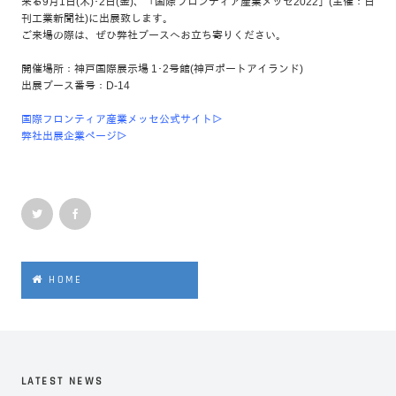
来る9月1日(木)･2日(金)、「国際フロンティア産業メッセ2022」(主催：日
刊工業新聞社)に出展致します。
ご来場の際は、ぜひ弊社ブースへお立ち寄りください。
開催場所：神戸国際展示場 1･2号館(神戸ポートアイランド)
出展ブース番号：D-14
国際フロンティア産業メッセ公式サイト▷
弊社出展企業ページ▷
HOME
LATEST NEWS