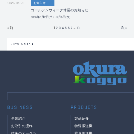
2026-04-23
お知らせ
ゴールデンウィーク休業のお知らせ
2026年5月2日(土)～5月6日(水)
« 前
1
2
3
4
5
6
7
...
13
次 »
VIEW MORE
BUSINESS
PRODUCTS
事業紹介
製品紹介
お取引の流れ
特殊搬送機
技術のオークラ
垂直搬送機