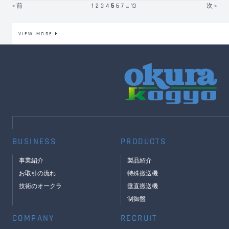
« 前
1
2
3
4
5
6
7
...
13
次 »
VIEW MORE
BUSINESS
PRODUCTS
事業紹介
製品紹介
お取引の流れ
特殊搬送機
技術のオークラ
垂直搬送機
制御盤
COMPANY
RECRUIT