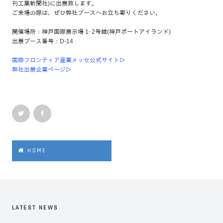
刊工業新聞社)に出展致します。
ご来場の際は、ぜひ弊社ブースへお立ち寄りください。
開催場所：神戸国際展示場 1･2号館(神戸ポートアイランド)
出展ブース番号：D-14
国際フロンティア産業メッセ公式サイト▷
弊社出展企業ページ▷
HOME
LATEST NEWS