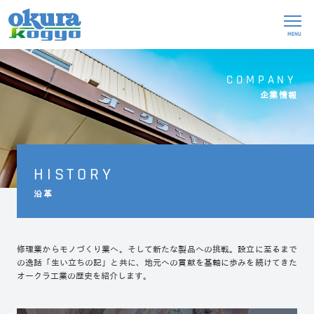
MENU
COMPANY
企業情報
HISTORY
沿革
修理業からモノづくり業へ。そして新たな製品への挑戦。
設立に至るまで
の逸話「生い立ちの記」と共に、地元への貢献を基軸に歩みを続けてきた
オークラ工業の歴史を紹介します。