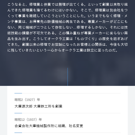
こうなると、修理業と併業では無理が出てくる。といって創業以来取り組
んできた修理業を捨てるわけにはいかない。そこで、修理業は別会社をつ
くって事業を継続していこうということにした。いうまでもなく修理・メ
ンテ事業は、お得意先の設備機械の再生である。専業メーカーがどこにも
ない、同じ機械が二つとして存在しない…修理するしかない。それには技
術技能の錬磨が不可欠である。この積み重ねが専業メーカーに劣らない商
品を生み出す。こうしてオークラ工業は「ものづくり」の歴史を紡ぎあげ
てきた。創業以来の修理でお世話になったお客様との関係は、今後も大切
に残していきたいという一心からオークラ工業は設立に至ったのだ。
昭和2（1927）年
大庫源次郎 大庫鉄工所を創業
昭和12（1937）年
合資会社大庫機械製作所に組織、社名変更