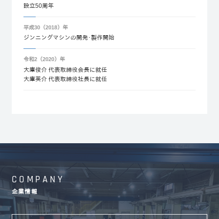
設立50周年
平成30（2018）年
ジンニングマシンの開発･製作開始
令和2（2020）年
大庫俊介 代表取締役会長に就任
大庫英介 代表取締役社長に就任
COMPANY
企業情報