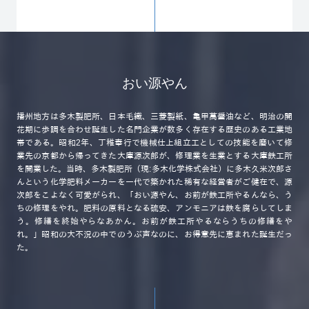
おい源やん
播州地方は多木製肥所、日本毛織、三菱製紙、亀甲萬醤油など、明治の開
花期に歩調を合わせ誕生した名門企業が数多く存在する歴史のある工業地
帯である。昭和2年、丁稚奉行で機械仕上組立工としての技能を磨いて修
業先の京都から帰ってきた大庫源次郎が、修理業を生業とする大庫鉄工所
を開業した。当時、多木製肥所（現:多木化学株式会社）に多木久米次郎さ
んという化学肥料メーカーを一代で築かれた稀有な経営者がご健在で、源
次郎をこよなく可愛がられ、「おい源やん、お前が鉄工所やるんなら、う
ちの修理をやれ。肥料の原料となる硫安、アンモニアは鉄を腐らしてしま
う。修繕を終始やらなあかん。お前が鉄工所やるならうちの修繕をや
れ。」昭和の大不況の中でのうぶ声なのに、お得意先に恵まれた誕生だっ
た。