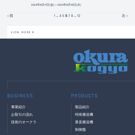
2023年8月11日(金)～2023年8月16日(水)
« 前
1
...
4
5
6
7
8
...
13
次 »
VIEW MORE
BUSINESS
PRODUCTS
事業紹介
製品紹介
お取引の流れ
特殊搬送機
技術のオークラ
垂直搬送機
制御盤