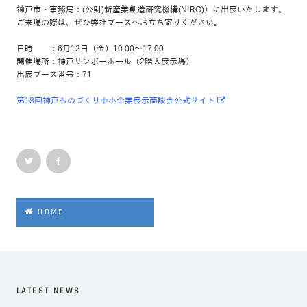
神戸市・事務局：(公財)新産業創造研究機構(NIRO)）に出展いたします。
ご来場の際は、ぜひ弊社ブースへお立ち寄りください。
日時 ：6月12日（金）10:00～17:00
開催場所：神戸サンボーホール（2階大展示場）
出展ブース番号：71
第18回神戸ものづくり中小企業展示商談会公式サイト
HOME
LATEST NEWS