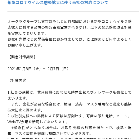
新型コロナウイルス感染拡大に伴う当社の対応について
オークラグループは東京都をはじめ首都圏における新型コロナウイルス感
染拡大に対する政府の緊急事態宣言発令を受け、以下の緊急感染防止対策
を実施してまいります。
お取引先様はじめ関係各位におかれましては、ご理解のほど何卒よろしく
お願い申し上げます。
【緊急対策期間】
2021年1月8日（金）～ 2月7日（日）
【対策内容】
1.社員の通勤は、業務形態にあわせた時差出勤及びテレワークを強化して
まいります。
また、出社が必要な場合には、検温・消毒・マスク着用など徹底し感染
拡大防止に努めます。
2.お取引先様への訪問による面談は原則控え、可能な限り電話、メール、
Web/TV会議を活用してまいります。
※緊急性がともなう場合は、お取引先様の許可を得た上で、検温・消
毒・マスク着用を徹底し訪問させていただきます。