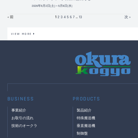
2026年5月2日(土)～5月6日(水)
« 前
1
2
3
4
5
6
7
...
13
次 »
VIEW MORE
BUSINESS
PRODUCTS
事業紹介
製品紹介
お取引の流れ
特殊搬送機
技術のオークラ
垂直搬送機
制御盤