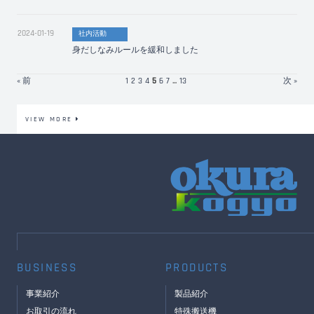
2024-01-19
社内活動
身だしなみルールを緩和しました
« 前
1
2
3
4
5
6
7
...
13
次 »
VIEW MORE
BUSINESS
PRODUCTS
事業紹介
製品紹介
お取引の流れ
特殊搬送機