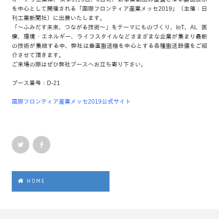
を中心として開催される「国際フロンティア産業メッセ2019」（主催：日
刊工業新聞社）に出展いたします。
「～ふみだす未来、つながる技術～」をテーマにものづくり、IoT、AI、医
療、環境・エネルギー、ライフスタイルなどさまざまな企業が集まり最新
の技術が集結する中、弊社は垂直搬送機を中心とする各種搬送設備をご紹
介させて頂きます。
ご来場の際はぜひ弊社ブースへお立ち寄り下さい。
ブース番号：D-21
国際フロンティア産業メッセ2019公式サイト
HOME