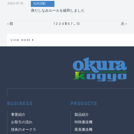
2024-01-19
社内活動
身だしなみルールを緩和しました
« 前
1
2
3
4
5
6
7
...
13
次 »
VIEW MORE
BUSINESS
PRODUCTS
事業紹介
製品紹介
お取引の流れ
特殊搬送機
技術のオークラ
垂直搬送機